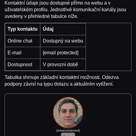
Kontaktní údaje jsou dostupné přímo na webu a v
uživatelském profilu. Jednotlivé komunikační kanály jsou
uvedeny v přehledné tabulce níže.
Typ kontaktu
Údaj
Online chat
Dostupný na webu
E-mail
[email protected]
Dostupnost
V provozní době
Tabulka shrnuje základní kontaktní možnosti. Odezva
podpory závisí na typu dotazu a aktuálním vytížení.
[email protected]