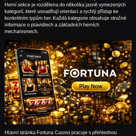
Herní sekce je rozdělena do několika jasně vymezených
kategorií, které usnadňují orientaci a rychlý přístup ke
konkrétním typům her. Každá kategorie obsahuje stručné
informace o pravidlech a základních herních
mechanismech.
Hlavní stránka Fortuna Casino pracuje s přehlednou