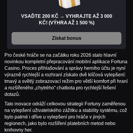
VSAĎTE 200 KČ → VYHRAJTE AŽ 3 000
KČ! (VÝHRA AŽ 1 500 %)
Získat bonus
Pro české hráče se na začátku roku 2026 stalo hlavní
novinkou kompletní přepracování mobilní aplikace Fortuna
Casino. Proces přihlašování a správy herního účtu je nyní
výrazně rychlejší a rozhraní získalo dvě klíčová vylepšení:
tmavý a světlý zobrazovací režim pro větší komfort při hraní
a rozšířeného „chytrého“ chatbota pro rychlejší řešení
dotazů.
Tato inovace odráží celkovou strategii Fortuny zaměřenou
na vylepšení uživatelského zážitku a stability systému, což
bylo patrné i dříve u vylepšení pro hráče v jiných
regionech, jako bylo rozšíření platebních metod nebo
knihovny her.