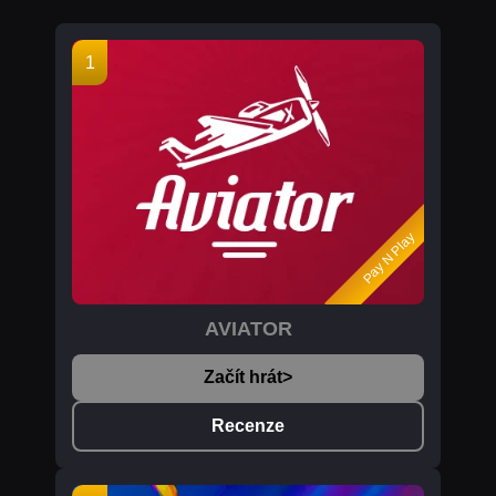
1
Pay N Play
AVIATOR
Začít hrát
>
Recenze