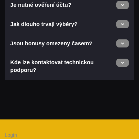
Účet ve Fortuna Casino je veden v české koruně
Je nutné ověření účtu?
(CZK). Všechny vklady, výběry a herní transakce
probíhají v této měně.
Ano, ověření identity je povinné. Bez dokončení
Jak dlouho trvají výběry?
ověření není možné provádět výběry finančních
prostředků.
Doba zpracování výběrů závisí na zvolené platební
Jsou bonusy omezeny časem?
metodě. Bankovní převody jsou obvykle dokončeny
během několika pracovních dnů.
Ano, každá bonusová nabídka má stanovenou dobu
Kde lze kontaktovat technickou
platnosti a jasně definované podmínky použití.
podporu?
Technickou podporu lze kontaktovat prostřednictvím
online chatu nebo e-mailu uvedeného na webových
stránkách Fortuna Casino.
Login