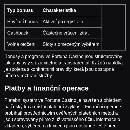
Typ bonusu
Charakteristika
Přivítací bonus
Aktivní po registraci
Cashback
Částečné vrácení ztrát
Volná otočení
Sloty s omezeným výběrem
Bonusy a programy ve Fortuna Casino jsou strukturovány
tak, aby byly srozumitelné a transparentní. Každá nabídka
je spojena s konkrétními pravidly, která jsou dostupná
přímo v rozhraní služby.
Platby a finanční operace
Platební systém ve Fortuna Casino je navržen s ohledem
na český trh a místní platební zvyklosti. Finanční operace
probíhají prostřednictvím ověřených platebních metod a
jsou spravovány přímo z uživatelského účtu. Informace o
vkladech, výběrech a limitech jsou dostupné ještě před