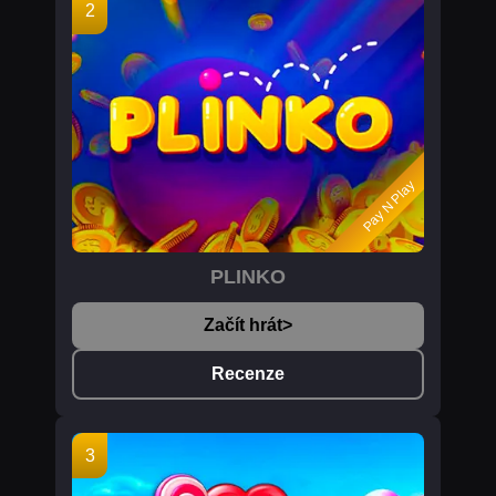
2
Pay N Play
PLINKO
Začít hrát
>
Recenze
3