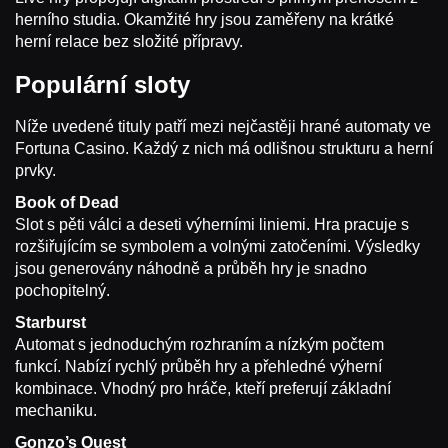
herního studia. Okamžité hry jsou zaměřeny na krátké
herní relace bez složité přípravy.
Populární sloty
Níže uvedené tituly patří mezi nejčastěji hrané automaty ve
Fortuna Casino. Každý z nich má odlišnou strukturu a herní
prvky.
Book of Dead
Slot s pěti válci a deseti výherními liniemi. Hra pracuje s
rozšiřujícím se symbolem a volnými zatočeními. Výsledky
jsou generovány náhodně a průběh hry je snadno
pochopitelný.
Starburst
Automat s jednoduchým rozhraním a nízkým počtem
funkcí. Nabízí rychlý průběh hry a přehledné výherní
kombinace. Vhodný pro hráče, kteří preferují základní
mechaniku.
Gonzo’s Quest