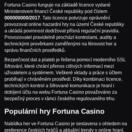
Fortuna Casino funguje na základě licence vydané
Ministerstvem financí České republiky pod číslem
000000000/2017
. Tato licence potvrzuje oprávnění
provozovat online hazardní hry na území České republiky
a ukládá povinnost dodržovat přísná regulační pravidla.
Provozovatel pravidelně prochází kontrolami, audity a
technickými prověrkami zaměřenými na férovost her a
správu finančních prostředků.
Bezpečnost dat a plateb je řešena pomocí moderního SSL
šifrování, které chrání přenos citlivých informací mezi
uživatelem a systémem. Veškeré vklady a práce s účtem
probíhají v chráněném prostředí. Díky kombinaci licence,
technických kontrol a šifrované komunikace je hraní i
dobíjení účtu na webu Fortuna Casino považováno za
bezpečný proces v rámci českého regulovaného trhu.
Populární hry Fortuna Casino
Nabídka her ve Fortuna Casino je sestavena s ohledem na
preference českých hráčů a aktuální trendy v online hraní.