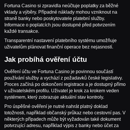
Fortuna Casino si zpravidla neúčtuje poplatky za běžné
vklady a výběry. Případné náklady mohou vzniknout na
straně banky nebo poskytovatele platební služby.
Informace o poplatcích jsou dostupné před potvrzením
každé transakce.
Transparentní nastavení platebního systému umožňuje
uživatelům plánovat finanční operace bez nejasností.
Jak probíhá ověření účtu
Ověření účtu ve Fortuna Casino je povinnou součástí
používání služby a vychází z požadavků české legislativy.
Proces začíná po dokončení registrace a je dostupný přímo
v uživatelském profilu. Uživatel je krok za krokem veden
systémem, který zobrazuje aktuální stav kontroly.
Pro úspěšné ověření je nutné nahrát platný doklad
totožnosti, například občanský průkaz nebo cestovní pas. V
některých případech může být vyžadován také dokument
potvrzující adresu, například výpis z banky nebo účet za