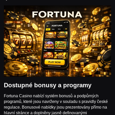
Dostupné bonusy a programy
Fortuna Casino nabízí systém bonusů a podpůrných
programů, které jsou navrženy v souladu s pravidly české
regulace. Bonusové nabídky jsou prezentovány přímo na
hlavní stránce a doplněny jasně definovanými